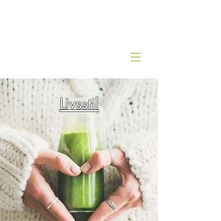
Kjernesunn by Wenche
Livsstil