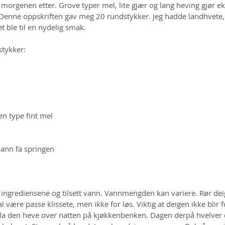
r morgenen etter. Grove typer mel, lite gjær og lang heving gjør ek
 Denne oppskriften gav meg 20 rundstykker. Jeg hadde landhvete
t ble til en nydelig smak.
stykker:
en type fint mel
vann fa springen
ingrediensene og tilsett vann. Vannmengden kan variere. Rør d
l være passe klissete, men ikke for løs. Viktig at deigen ikke blir
 la den heve over natten på kjøkkenbenken. Dagen derpå hvelver 