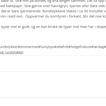
l bake ut. Strø mel på bordet, og kna deigen sammen. Del så opp 
ed bakepapir. Strø gjerne over havregryn, kjerner eller bare stek
en det er bare sjarmerende. Rundstykkene stekes i ca 30 minutter 
inn i kald ovn.  Oppvarmer du komfyren i forkant, blir det noe ko
e typer mel er godt, og en kan bruke de typer mel man har i skapet
undstykker
#emmermel
#lunsjtips
#eltefritt
#helgefrokost
#lørdag
#
og rundstykker