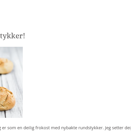
Hjem
Blogg
Om mat
Livsstil
Hage/natur
Reise
stykker!
g er som en deilig frokost med nybakte rundstykker. Jeg setter dei