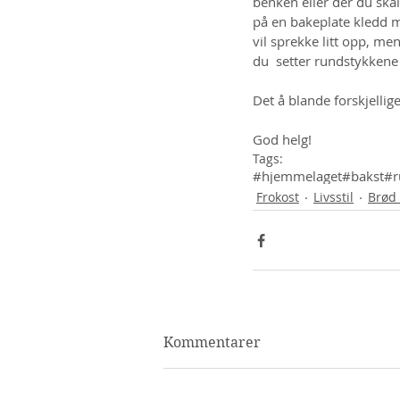
benken eller der du ska
på en bakeplate kledd m
vil sprekke litt opp, m
du  setter rundstykkene 
Det å blande forskjellig
God helg!
Tags:
#hjemmelaget
#bakst
#r
Frokost
Livsstil
Brød 
Kommentarer