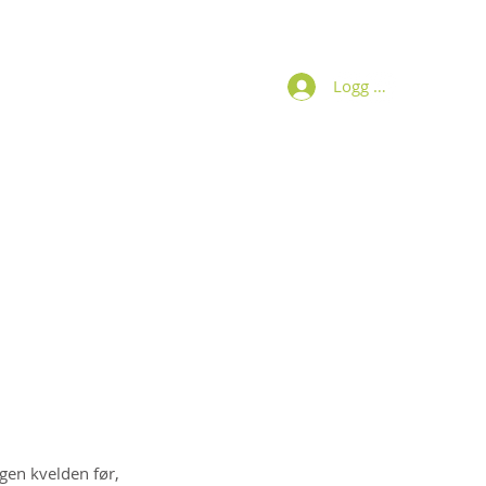
Logg inn
Bøker
Om Wenche
Kontakt
gen kvelden før, 