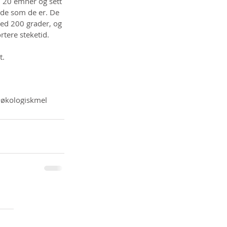
i 20 emner og sett 
 de som de er. De 
ved 200 grader, og 
rtere steketid.
. 
økologiskmel