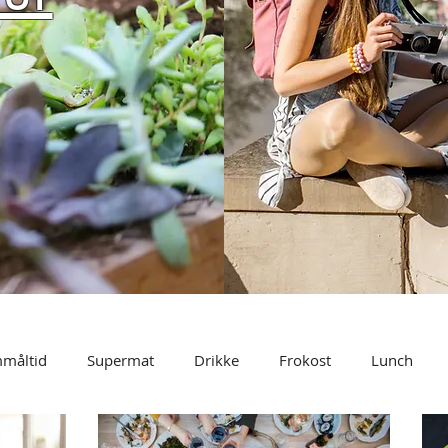
mmåltid
Supermat
Drikke
Frokost
Lunch
 og mellommåltid
Dressing
Grønnsaker
Livsstil