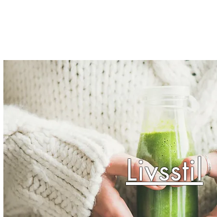
Kjernesunn by Wenche
Livsstil