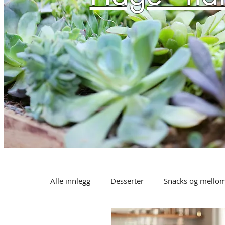
Alle innlegg
Desserter
Snacks og mello
Juice og smoothies
Middag
Snacks