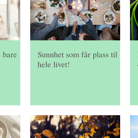
vkarbo
Lavkarbobrød
Vann
Sunne supper
Ka
og rundstykker
Glutenfri
Hudhelse
Søtt
Deto
 bare
Sunnhet som får plass til
hele livet!