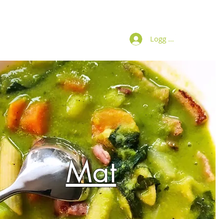
Logg inn
Bøker
Om Wenche
Kontakt
Mat