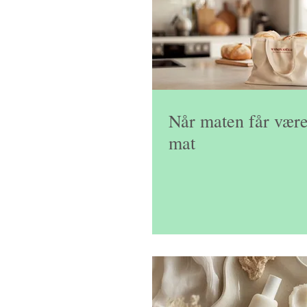
Konsultasjon
Facebook gruppe
La
Tilbehør
Artikler
Bakst
Brød 
Når maten får være
mat
Vektreduksjon
Dietter
Frokost