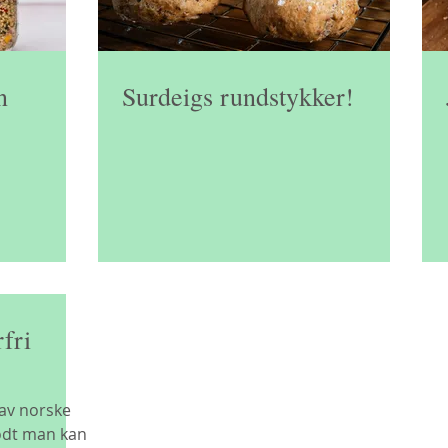
n
Surdeigs rundstykker!
fri
 av norske
odt man kan