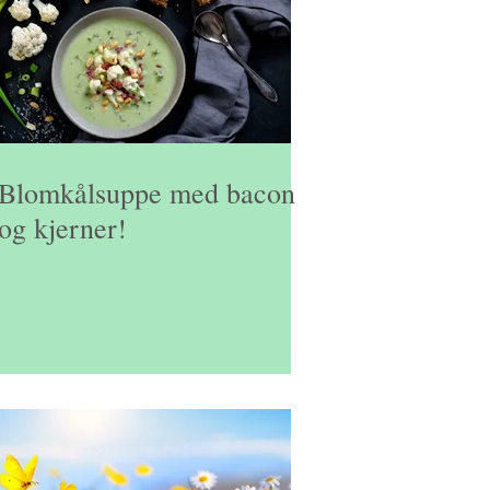
ker
x
Blomkålsuppe med bacon
og kjerner!