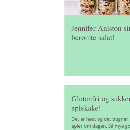
Jennifer Aniston si
berømte salat!
Glutenfri og sukker
eplekake!
Det er høst og det bugner
epler om dagen. Så mye g