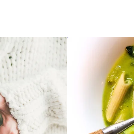
Hjem
Blogg
Om mat
Livsstil
Hage/natur
Reise