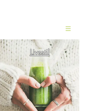
Kjernesunn by Wenche
Livsstil