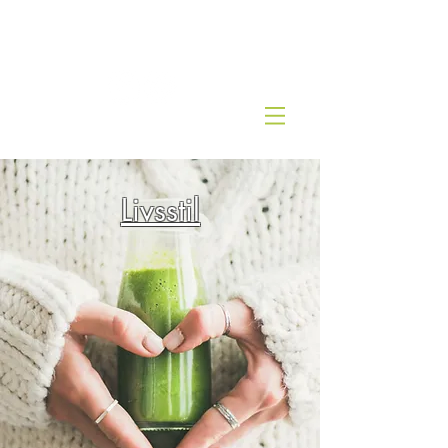
Kjernesunn by Wenche
Livsstil