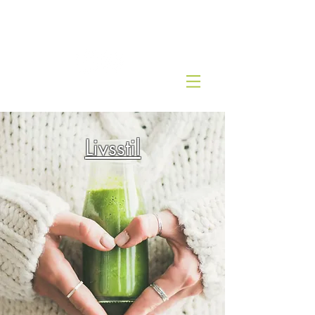
Kjernesunn by Wenche
Livsstil