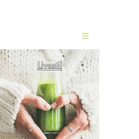
Kjernesunn by Wenche
Livsstil