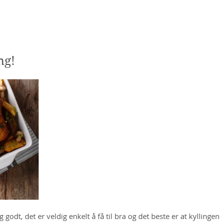
Hjem
Blogg
Om mat
Livsstil
Hage/natur
Reise
ng!
g godt, det er veldig enkelt å få til bra og det beste er at kyllingen