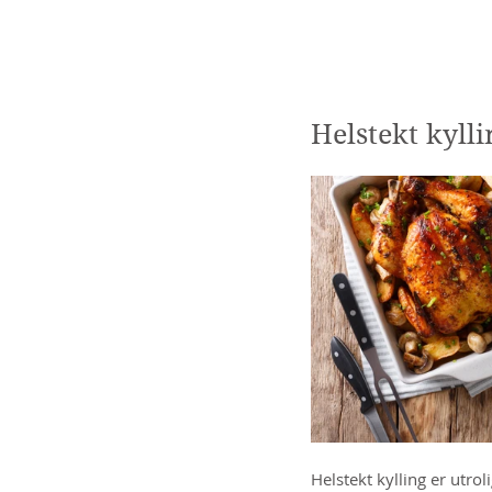
Kjernesunn by Wenche
Helstekt kylli
Helstekt kylling er utroli