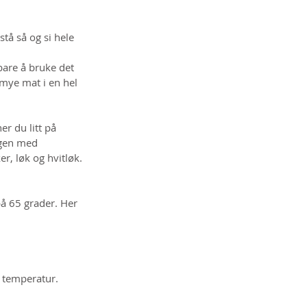
tå så og si hele 
bare å bruke det 
 mye mat i en hel 
er du litt på 
ngen med 
r, løk og hvitløk. 
på 65 grader. Her 
e temperatur.