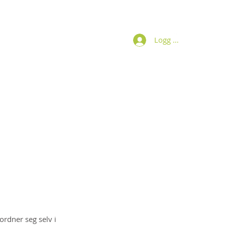
Logg inn
Bøker
Om Wenche
Kontakt
 ordner seg selv i 