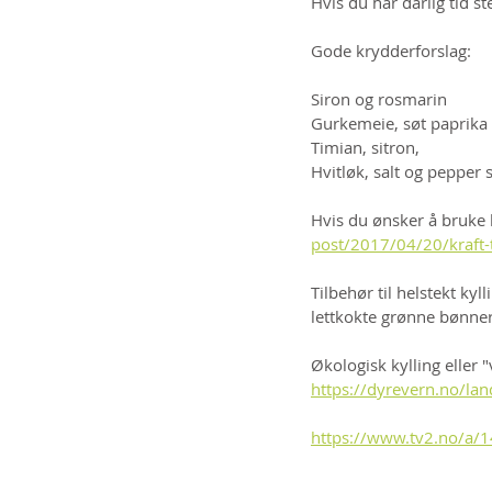
Hvis du har dårlig tid s
Gode krydderforslag:
Siron og rosmarin
Gurkemeie, søt paprika
Timian, sitron,
Hvitløk, salt og pepper s
Hvis du ønsker å bruke k
post/2017/04/20/kraft-
Tilbehør til helstekt ky
lettkokte grønne bønner 
Økologisk kylling eller 
https://dyrevern.no/lan
https://www.tv2.no/a/