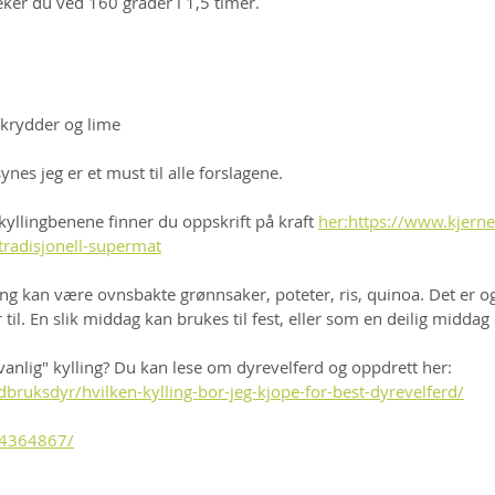
teker du ved 160 grader i 1,5 timer.
 krydder og lime
ynes jeg er et must til alle forslagene.
yllingbenene finner du oppskrift på kraft 
her:https://www.kjerne
tradisjonell-supermat
lling kan være ovnsbakte grønnsaker, poteter, ris, quinoa. Det er 
til. En slik middag kan brukes til fest, eller som en deilig middag 
"vanlig" kylling? Du kan lese om dyrevelferd og oppdrett her: 
dbruksdyr/hvilken-kylling-bor-jeg-kjope-for-best-dyrevelferd/
14364867/