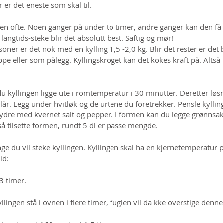
 er det eneste som skal til.
en ofte. Noen ganger på under to timer, andre ganger kan den få s
langtids-steke blir det absolutt best. Saftig og mør! 
soner er det nok med en kylling 1,5 -2,0 kg. Blir det rester er det 
uppe eller som pålegg. Kyllingskroget kan det kokes kraft på. Altså
du kyllingen ligge ute i romtemperatur i 30 minutter. Deretter løsn
lår. Legg under hvitløk og de urtene du foretrekker. Pensle kylli
rydre med kvernet salt og pepper. I formen kan du legge grønnsake
 tilsette formen, rundt 5 dl er passe mengde.
nge du vil steke kyllingen. Kyllingen skal ha en kjernetemperatur 
id:
3 timer. 
lingen stå i ovnen i flere timer, fuglen vil da kke overstige denn