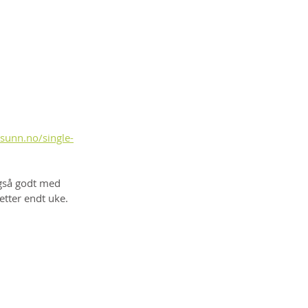
sunn.no/single-
også godt med 
etter endt uke. 