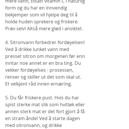
mere vann, tilsatt vitamin C i naturlig 
form og du har en innvendig 
bekjemper som vil hjelpe deg til å 
holde huden sprekere og friskere. 
Prøv selv! Altså mere glød i ansiktet.
4. Sitronvann forbedrer fordøyelsen! 
Ved å drikke lunket vann med 
presset sitron om morgenen før enn 
inntar noe annet er en bra ting. Du 
vekker fordøyelses - prosessen, 
renser og skiller ut det som skal ut. 
Et velkjent råd innen ernæring.
5. Du får friskere pust. Hvis du har 
spist sterke mat slik som hvitløk eller 
annen sterk mat er det fort gjort å få 
en stram ånde! Ved å starte dagen 
med sitronvann, og drikke 