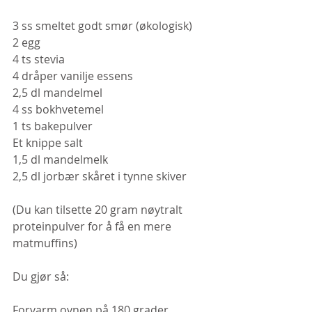
3 ss smeltet godt smør (økologisk)
2 egg
4 ts stevia
4 dråper vanilje essens
2,5 dl mandelmel
4 ss bokhvetemel
1 ts bakepulver
Et knippe salt
1,5 dl mandelmelk
2,5 dl jorbær skåret i tynne skiver
(Du kan tilsette 20 gram nøytralt 
proteinpulver for å få en mere 
matmuffins)
Du gjør så:
Forvarm ovnen på 180 grader