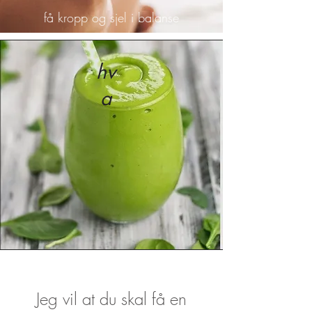
få kropp og sjel i balanse
hv
a
Jeg vil at du skal få en