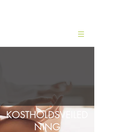
Kjernesunn by Wenche
KOSTHOLDSVEILED
NING