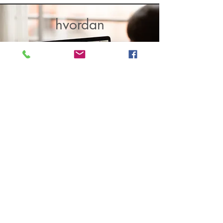
hvordan
For klienter som bor i Oslo området så
tilbyr jeg en til en konsultasjoner ansikt
til ansikt på mitt kontor i Sandvika.
For klienter der dette ikke går å